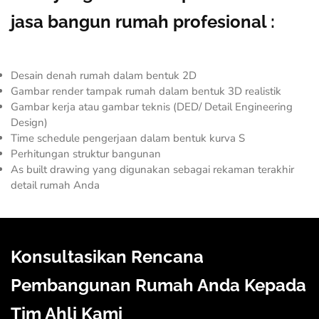
jasa bangun rumah profesional :
Desain denah rumah dalam bentuk 2D
Gambar render tampak rumah dalam bentuk 3D realistik
Gambar kerja atau gambar teknis (DED/ Detail Engineering
Design)
Time schedule pengerjaan dalam bentuk kurva S
Perhitungan struktur bangunan
As built drawing yang digunakan sebagai rekaman terakhir
detail rumah Anda
Konsultasikan Rencana
Pembangunan Rumah Anda Kepada
Tim Ahli Kami