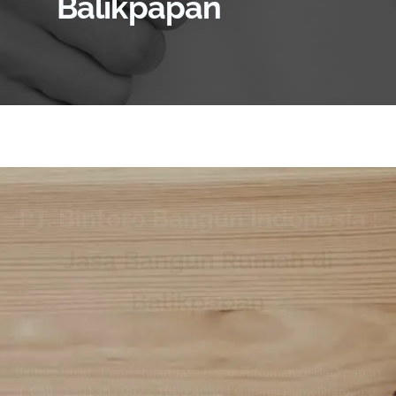
Balikpapan
PT. Bintoro Bangun Indonesia :
Jasa Bangun Rumah di
Balikpapan
Bintoro Build : Perusahaan Jasa Bangun Rumah di Balikpapan
| Call : 150130 / 0822 1000 4050 | Garansi Pemeliharaan 3