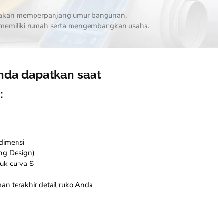
as akan memperpanjang umur bangunan.
n memiliki rumah serta mengembangkan usaha.
nda dapatkan saat
:
dimensi
ing Design)
uk curva S
n
an terakhir detail ruko Anda