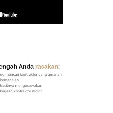
g tengah Anda
rasakan
:
ung mencari kontraktor yang amanah
t kemahalan
t hasilnya mengecewakan
kerjaan kontraktor molor