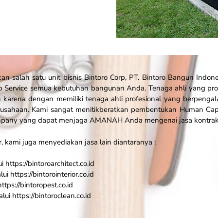
n salah satu unit bisnis Bintoro Corp, PT. Bintoro Bangun Indon
 Service
semua kebutuhan bangunan Anda. Tenaga ahli yang prof
 karena dengan memiliki tenaga ahli profesional yang berpeng
 perusahaan. Kami sangat menitikberatkan pembentukan Human Cap
ompany yang dapat menjaga AMANAH Anda mengenai jasa kontrak
r, kami juga menyediakan jasa lain diantaranya :
https://bintoroarchitect.co.id
i https://bintorointerior.co.id
ttps://bintoropest.co.id
ui https://bintoroclean.co.id