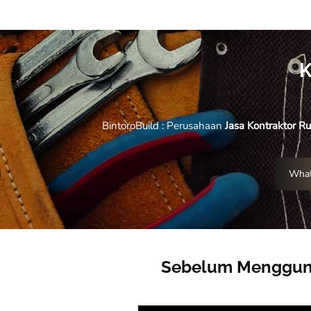
K
BintoroBuild : Perusahaan
Jasa Kontraktor R
What
Sebelum Mengguna