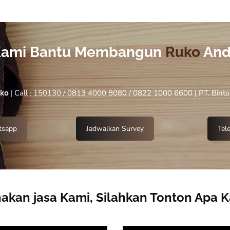
ami Bantu Membangun
Ruko
And
uko
| Call : 150130 / 0813 4000 8080 / 0822 1000 6600 | PT. Binto
sapp
Jadwalkan Survey
Tel
kan jasa Kami, Silahkan Tonton Apa 