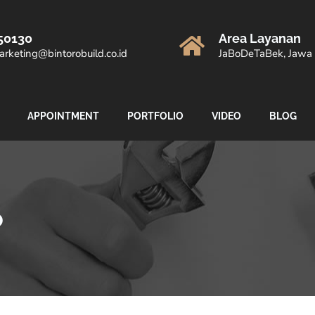
50130
Area Layanan
rketing@bintorobuild.co.id
JaBoDeTaBek, Jawa 
APPOINTMENT
PORTFOLIO
VIDEO
BLOG
o