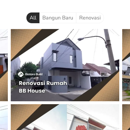
All
Bangun Baru
Renovasi
W
Project 139 – Renovasi Mr. BB
House – Pamulang
R
M
a
Renovasi Rumah Mr. BB House di Pamulang, Tangerang
m
Selatan
Project 136 – Bangun Rumah Mr.
TF House – Depok
h