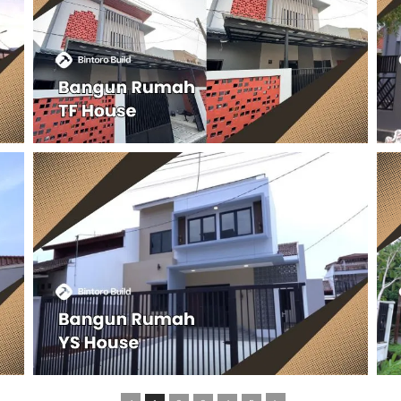
Rumah satu lantai ini tampil mencolok dengan desain
modern yang berani menggunakan aksen terracotta
(bata merah berongga) sebagai elemen utama.
Kombinasi warna abu-abu, putih, dan bata merah
ng
menciptakan kontras yang dinamis dan unik pada
fasad. Perpaduan dinding bertekstur dan grill vertikal
memberikan estetika yang fungsional dan eye-
catching.
s.
Project 133 – Bangun Rumah Mr.
YS House – Depok
an
d
Rumah minimalis modern dua lantai ini menonjolkan
.
fasad yang bersih dengan dominasi warna netral,
k
memberikan kesan elegan dan kontemporer.
an