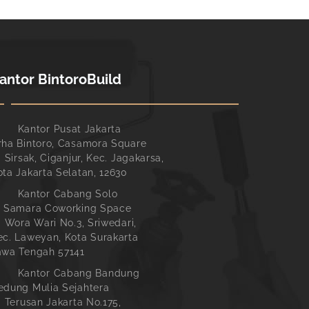
antor BintoroBuild
Kantor Pusat Jakarta
rha Bintoro, Casamora Square
. Sirsak, Ciganjur, Kec. Jagakarsa,
ota Jakarta Selatan, 12630
Kantor Cabang Solo
l Samara Coworking Space
l. Wora Wari No.3, Sriwedari,
ec. Laweyan, Kota Surakarta
awa Tengah 57141
Kantor Cabang Bandung
edung Mulia Sejahtera
l. Terusan Jakarta No.175,