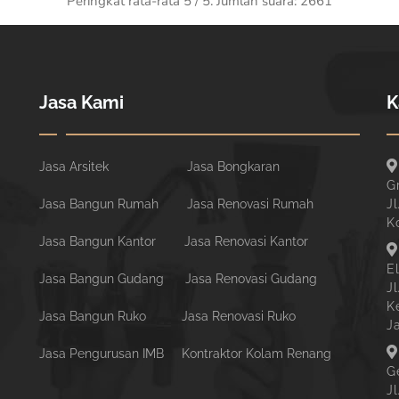
Peringkat rata-rata
5
/ 5. Jumlah suara:
2661
Jasa Kami
K
Jasa Arsitek
Jasa Bongkaran
G
Jasa Bangun Rumah
Jasa Renovasi Rumah
Jl
K
Jasa Bangun Kantor
Jasa Renovasi Kantor
E
Jasa Bangun Gudang
Jasa Renovasi Gudang
J
K
Jasa Bangun Ruko
Jasa Renovasi Ruko
J
Jasa Pengurusan IMB
Kontraktor Kolam Renang
G
J