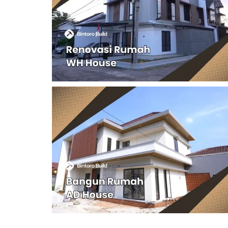
Mr. WH House – Bandung
Renovasi Rumah Mr. WH House di Buahbatu, Bandu
Project 134 – Bangun Rumah M
AD House – Bekasi
Rumah dua lantai ini mengusung gaya modern deng
sentuhan minimalis, menonjolkan kombinasi fasa
putih bersih dan aksen kayu horizontal yang hangat
Atap berwarna cokelat bata menambah kesan klasi
pada desain kontemporernya, menjadikannya huni
yang stylish dan nyaman.