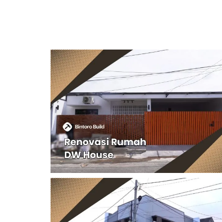
Project 140 – Renovasi Mr. D
gunan
House – Cipinang
zi –
Renovasi Rumah Mr. DW House di Cipinang, Jakart
Timur
hrurozi
Project 137 – Renovasi Ruma