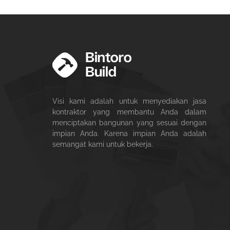
Visi kami adalah untuk menyediakan jasa
kontraktor yang membantu Anda dalam
menciptakan bangunan yang sesuai dengan
impian Anda. Karena impian Anda adalah
semangat kami untuk bekerja.