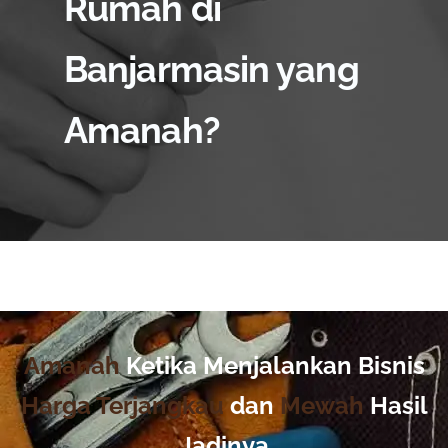
Rumah di
Banjarmasin yang
Amanah?
Amanah
Ketika Menjalankan Bisnis
Harga Terjangkau
dan
Mewah
Hasil
Jadinya