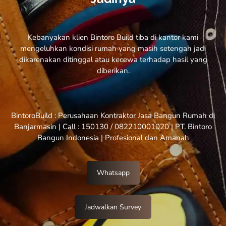
Kebanyakan klien Bintoro Build tiba di kantor kami
mengeluhkan kondisi rumah yang masih setengah jadi
dikarenakan ditinggal atau kecewa terhadap hasil yang
diberikan.
BintoroBuild : Perusahaan Kontraktor Jasa Bangun Rumah di
Banjarmasin | Call : 150130 / 082210001020 | PT. Bintoro
Bangun Indonesia | Profesional dan Amanah
Whatsapp
Jadwalkan Survey