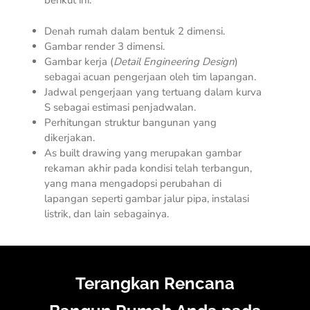
berikut ini.
Denah rumah dalam bentuk 2 dimensi.
Gambar render 3 dimensi.
Gambar kerja (
Detail Engineering Design
)
sebagai acuan pengerjaan oleh tim lapangan.
Jadwal pengerjaan yang tertuang dalam kurva
S sebagai estimasi penjadwalan.
Perhitungan struktur bangunan yang
dikerjakan.
As built drawing yang merupakan gambar
rekaman akhir pada kondisi telah terbangun,
yang mana mengadopsi perubahan di
lapangan seperti gambar jalur pipa, instalasi
listrik, dan lain sebagainya.
Terangkan Rencana