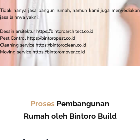
Tidak hanya
jasa bangun rumah
, namun kami juga menyediakan
jasa lainnya yakni:
Desain arsitektur
https://bintoroarchitect.co.id
Pest Control
https://bintoropest.co.id
Cleaning service
https://bintoroclean.co.id
Moving service
https://bintoromover.co.id
Proses
Pembangunan
Rumah oleh Bintoro Build