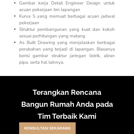
Gambar kerja
Detail Engineer Design
untuk
acuan pekerjaan tim lapangan
Kurva S yang memuat berbagai acuan jadwal
pekerjaan
Struktur pembangunan yang kuat dan kokoh
sesuai perhitungan yang matang
As Built Drawing yang menjelaskan berbagai
perubahan yang terjadi di lapangan. Biasanya
berisi gambar struktur jaringan listrik, aliran
pipa, serta hal lainnya.
Terangkan Rencana
Bangun Rumah Anda pada
Tim Terbaik Kami
KONSULTASI SEKARANG