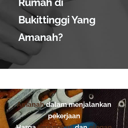
Rumah di
Bukittinggi Yang
Amanah?
Amanah
dalam menjalankan
pekerjaan
Harga
terjangkau
dan
elegan