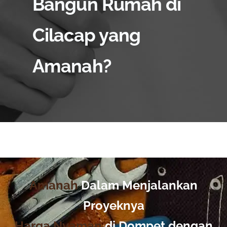
Bangun Rumah di
Cilacap yang
Amanah?
Amanah
Dalam Menjalankan
Proyeknya
Harga Nyaman
di Dompet dengan