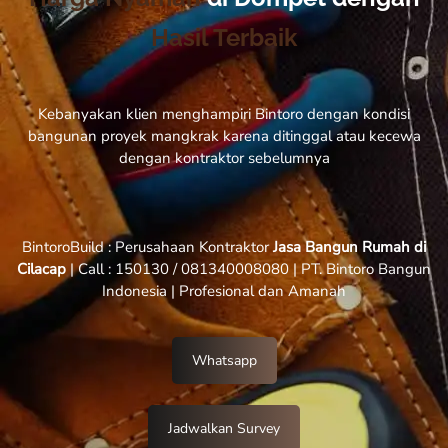
Hasil Terbaik
Kebanyakan klien menghampiri Bintoro dengan kondisi
bangunan proyek mangkrak karena ditinggal atau kecewa
dengan kontraktor sebelumnya
BintoroBuild : Perusahaan Kontraktor
Jasa Bangun Rumah di
Cilacap
| Call : 150130 / 081340008080 | PT. Bintoro Bangun
Indonesia | Profesional dan Amanah
Whatsapp
Jadwalkan Survey