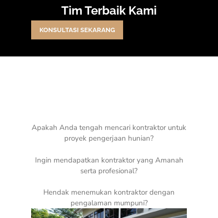
Tim Terbaik Kami
KONSULTASI SEKARANG
Apakah Anda tengah mencari kontraktor untuk
proyek pengerjaan hunian?
Ingin mendapatkan kontraktor yang Amanah
serta profesional?
Hendak menemukan kontraktor dengan
pengalaman mumpuni?