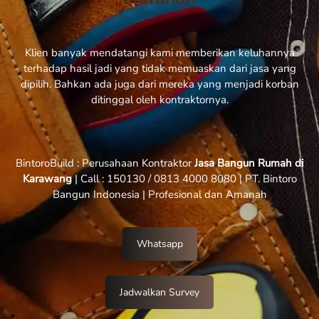
Klien banyak mendatangi kami memberikan keluhannya
terhadap hasil jadi yang tidak memuaskan dari jasa yang
dipilih. Bahkan ada juga dari mereka yang menjadi korban
ditinggal oleh kontraktornya.
BintoroBuild : Perusahaan Kontraktor
Jasa Bangun Rumah di
Karawang
| Call : 150130 / 0813 4000 8080 | PT. Bintoro
Bangun Indonesia | Profesional dan Amanah
Whatsapp
Jadwalkan Survey