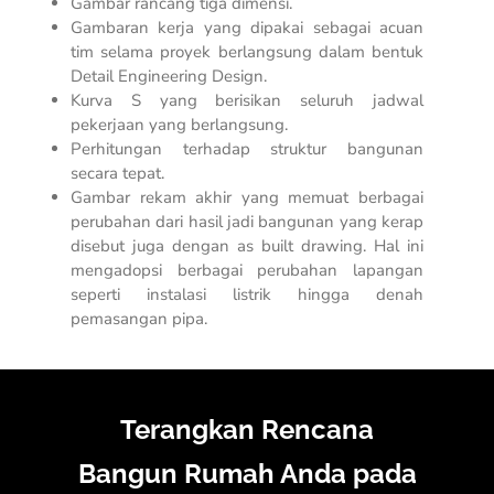
Gambar rancang tiga dimensi.
Gambaran kerja yang dipakai sebagai acuan
tim selama proyek berlangsung dalam bentuk
Detail Engineering Design
.
Kurva S yang berisikan seluruh jadwal
pekerjaan yang berlangsung.
Perhitungan terhadap struktur bangunan
secara tepat.
Gambar rekam akhir yang memuat berbagai
perubahan dari hasil jadi bangunan yang kerap
disebut juga dengan
as built drawing
. Hal ini
mengadopsi berbagai perubahan lapangan
seperti instalasi listrik hingga denah
pemasangan pipa.
Terangkan Rencana
Bangun Rumah Anda pada