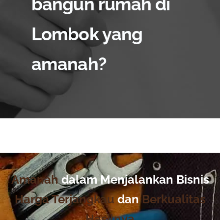
bangun rumah di
Lombok yang
amanah?
Amanah
dalam Menjalankan Bisnis
Harga Terjangkau
dan
Berkualitas
Hasilnya