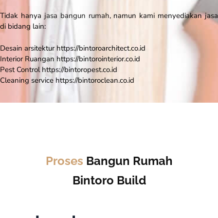
Tidak hanya
jasa bangun rumah
, namun kami menyediakan jasa
di bidang lain:
Desain arsitektur https://bintoroarchitect.co.id
Interior Ruangan https://bintorointerior.co.id
Pest Control https://bintoropest.co.id
Cleaning service https://bintoroclean.co.id
Proses
Bangun Rumah
Bintoro Build