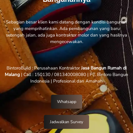
Sebagian besar klien kami datang dengan kondisi bangunan
yang memprihatinkan. Ada pembangunan yang baru
setengah jalan, ada juga kontraktor molor dan yang hasilnya
mengecewakan.
BintoroBuild : Perusahaan Kontraktor
Jasa Bangun Rumah di
Malang
| Call : 150130 / 081340008080 | PT. Bintoro Bangun
Indonesia | Profesional dan Amanah
Whatsapp
Jadwalkan Survey