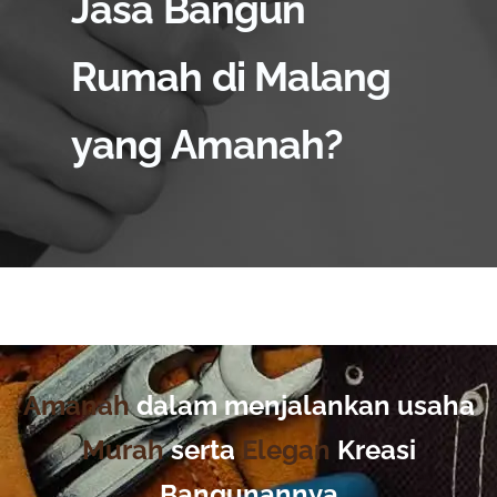
Jasa Bangun
Rumah di Malang
yang Amanah?
Amanah
dalam menjalankan usaha
Murah
serta
Elegan
Kreasi
Bangunannya