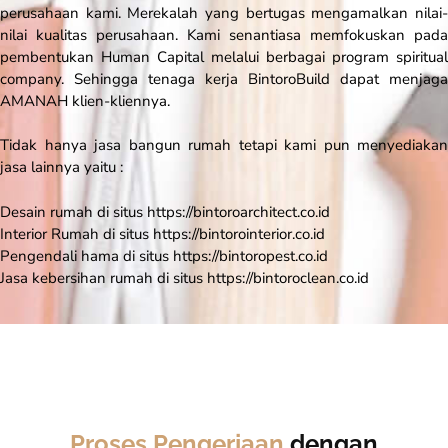
perusahaan kami. Merekalah yang bertugas mengamalkan nilai-
nilai kualitas perusahaan. Kami senantiasa memfokuskan pada
pembentukan Human Capital melalui berbagai program spiritual
company. Sehingga tenaga kerja BintoroBuild dapat menjaga
AMANAH klien-kliennya.
Tidak hanya jasa bangun rumah tetapi kami pun menyediakan
jasa lainnya yaitu :
Desain rumah di situs https://bintoroarchitect.co.id
Interior Rumah di situs https://bintorointerior.co.id
Pengendali hama di situs https://bintoropest.co.id
Jasa kebersihan rumah di situs https://bintoroclean.co.id
Proses Pengerjaan
dengan