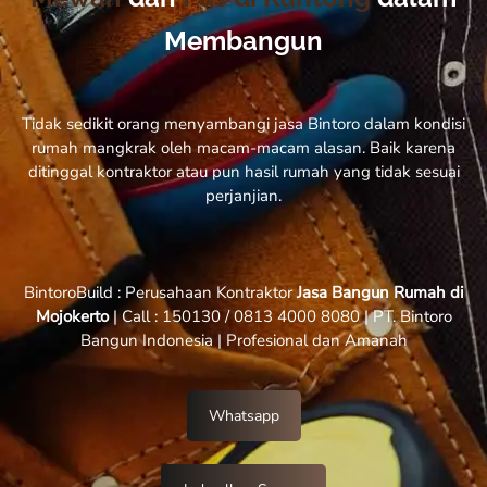
Membangun
Tidak sedikit orang menyambangi jasa Bintoro dalam kondisi
rumah mangkrak oleh macam-macam alasan. Baik karena
ditinggal kontraktor atau pun hasil rumah yang tidak sesuai
perjanjian.
BintoroBuild : Perusahaan Kontraktor
Jasa Bangun Rumah di
Mojokerto
| Call : 150130 / 0813 4000 8080 | PT. Bintoro
Bangun Indonesia | Profesional dan Amanah
Whatsapp