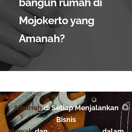
bangun rumah di
Mojokerto yang
Amanah?
Amanah
di Setiap Menjalankan
Bisnis
Mewah
dan
Pas di Kantong
dalam