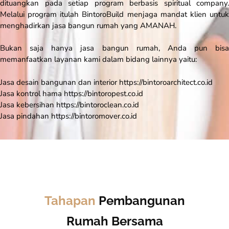
dituangkan pada setiap program berbasis spiritual company.
Melalui program itulah BintoroBuild menjaga mandat klien untuk
menghadirkan jasa bangun rumah yang AMANAH.
Bukan saja hanya
jasa bangun rumah
, Anda pun bisa
memanfaatkan layanan kami dalam bidang lainnya yaitu:
Jasa desain bangunan dan interior https://bintoroarchitect.co.id
Jasa kontrol hama https://bintoropest.co.id
Jasa kebersihan https://bintoroclean.co.id
Jasa pindahan https://bintoromover.co.id
Tahapan
Pembangunan
Rumah Bersama