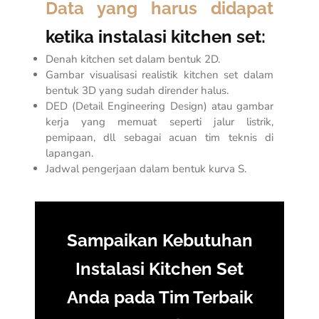
Data yang harus didapat
ketika instalasi kitchen set:
Denah kitchen set dalam bentuk 2D.
Gambar visualisasi realistik kitchen set dalam
bentuk 3D yang sudah dirender halus.
DED (De
tail Engineering Design)
atau gambar
kerja yang memuat seperti jalur listrik,
pemipaan, dll sebagai acuan tim teknis di
lapangan.
Jadwal pengerjaan dalam bentuk kurva S.
Sampaikan Kebutuhan
Instalasi Kitchen Set
Anda pada Tim Terbaik