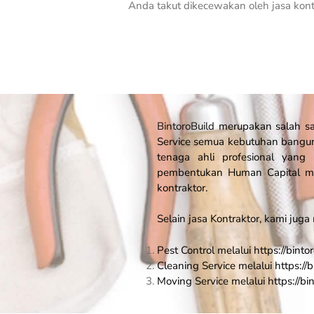
Anda takut dikecewakan oleh jasa kontr
BintoroBuild
merupakan salah sat
Service
semua kebutuhan banguna
tenaga ahli profesional yang 
pembentukan Human Capital me
kontraktor.
Selain jasa Kontraktor, kami juga
Pest Control melalui https://bintor
Cleaning Service melalui https://b
Moving Service melalui https://bi