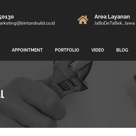
50130
Area Layanan
rketing@bintorobuild.co.id
JaBoDeTaBek, Jawa 
APPOINTMENT
PORTFOLIO
VIDEO
BLOG
l