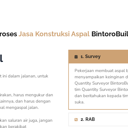
roses
Jasa Konstruksi Aspal
BintoroBui
l
1. Survey
Pekerjaan membuat aspal b
 ini dalam jalanan, untuk
menyampaikan keinginan 
Quantity Surveyor BintoroB
tim Quantity Surveyor Bint
irakan, harus mengukur dan
dan beritahukan kepada tim
lainnya, dan harus dengan
suka.
al mengaspal jalan.
2. RAB
n saluran air juga, jangan
akan berakibat