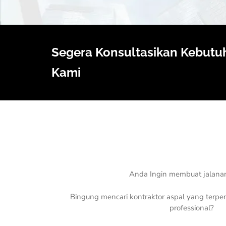
Segera Konsultasikan Kebutu
Kami
Anda Ingin membuat jalanan
Bingung mencari kontraktor aspal yang terper
professional?