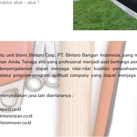
aktor abal – abal ?
u unit bisnis Bintoro Corp, PT. Bintoro Bangun Indonesia, yan
n Anda. Tenaga ahli yang profesional menjadi aset berharga pe
berpengalaman dapat menjaga nilai-nilai kualitas perusahaa
lalui program-program spiritual company yang dapat menja
 menyediakan jasa lain diantaranya :
opest.co.id
intoroclean.co.id
ntoromover.co.id