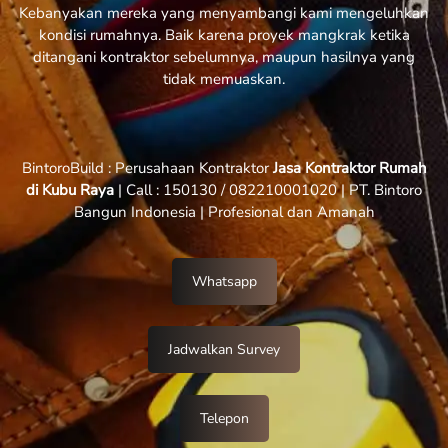
Kebanyakan mereka yang menyambangi kami mengeluhkan
kondisi rumahnya. Baik karena proyek mangkrak ketika
ditangani kontraktor sebelumnya, maupun hasilnya yang
tidak memuaskan.
BintoroBuild : Perusahaan Kontraktor
Jasa Kontraktor Rumah
di Kubu Raya
| Call : 150130 / 082210001020 | PT. Bintoro
Bangun Indonesia | Profesional dan Amanah
Whatsapp
Jadwalkan Survey
Telepon