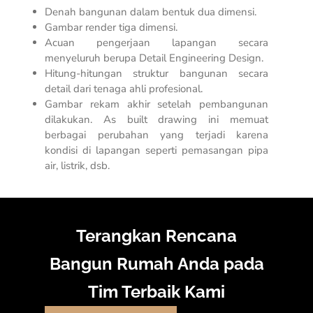
Denah bangunan dalam bentuk dua dimensi.
Gambar render tiga dimensi.
Acuan pengerjaan lapangan secara
menyeluruh berupa
Detail Engineering Design
.
Hitung-hitungan struktur bangunan secara
detail dari tenaga ahli profesional.
Gambar rekam akhir setelah pembangunan
dilakukan.
As built drawing
ini memuat
berbagai perubahan yang terjadi karena
kondisi di lapangan seperti pemasangan pipa
air, listrik, dsb.
Terangkan Rencana
Bangun Rumah Anda pada
Tim Terbaik Kami