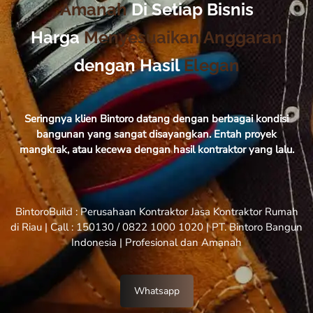
Amanah
Di Setiap Bisnis
Harga
Menyesuaikan Anggaran
dengan Hasil
Elegan
Seringnya klien Bintoro datang dengan berbagai kondisi
bangunan yang sangat disayangkan. Entah proyek
mangkrak, atau kecewa dengan hasil kontraktor yang lalu.
BintoroBuild : Perusahaan Kontraktor Jasa Kontraktor Rumah
di Riau | Call : 150130 / 0822 1000 1020 | PT. Bintoro Bangun
Indonesia | Profesional dan Amanah
Whatsapp