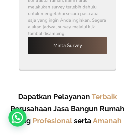
kontraktor rumah, kami harus
melakukan survey terlebih dahulu
untuk mengetahui secara pasti apa
saja yang ingin Anda inginkan. Segera
ajukan jadwal survey melalui klik
tombol disamping.
Minta Survey
Dapatkan Pelayanan
Terbaik
Perusahaan Jasa Bangun Rumah
Yang
Profesional
serta
Amanah