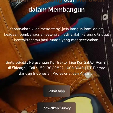
dalam Membangun
Kebanyakan klien mendatangi jasa bangun kami dalam
keadaan pembangunan setengah jadi. Entah karena ditinggal
kontraktor atau hasil rumah yang mengecewakan.
BintoroBuild : Perusahaan Kontraktor
Jasa Kontraktor Rumah
di Sidoarjo
| Call : 150130 / 0822 1000 3040 | PT. Bintoro
Bangun Indonesia | Profesional dan Amanah
Whatsapp
Jadwalkan Survey