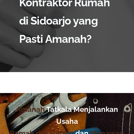
Kontraktor Rumah
di Sidoarjo yang
Pasti Amanah?
Amanah
Tatkala Menjalankan
Usaha
Ramah di Kantong
dan
Menawan