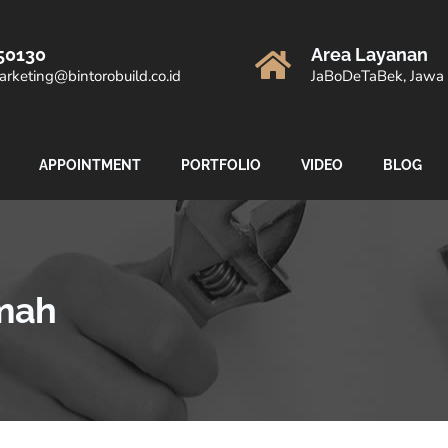
50130
Area Layanan
rketing@bintorobuild.co.id
JaBoDeTaBek, Jawa 
APPOINTMENT
PORTFOLIO
VIDEO
BLOG
mah