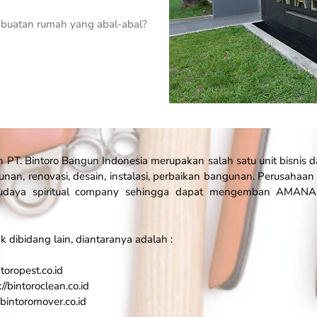
buatan rumah yang abal-abal?
T. Bintoro Bangun Indonesia merupakan salah satu unit bisnis da
unan, renovasi, desain, instalasi, perbaikan bangunan. Perusahaa
 budaya spiritual company sehingga dapat mengemban AMAN
 dibidang lain, diantaranya adalah :
toropest.co.id
//bintoroclean.co.id
/bintoromover.co.id