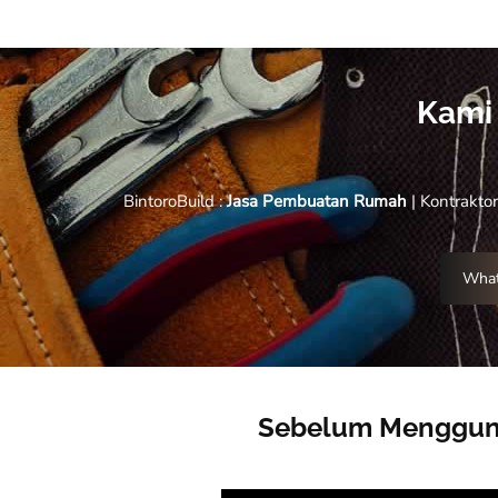
Kami
BintoroBuild :
Jasa Pembuatan Rumah
| Kontrakto
What
Sebelum Mengguna