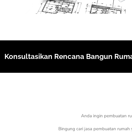
Konsultasikan Rencana Bangun Ruma
Anda ingin pembuatan r
Bingung cari jasa pembuatan rumah 