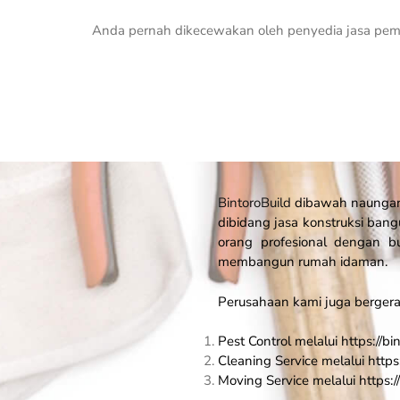
Anda pernah dikecewakan oleh penyedia jasa pem
BintoroBuild
dibawah naungan P
dibidang jasa konstruksi bang
orang profesional dengan
membangun rumah idaman.
Perusahaan kami juga bergerak
Pest Control melalui https://bin
Cleaning Service melalui https:
Moving Service melalui https:/