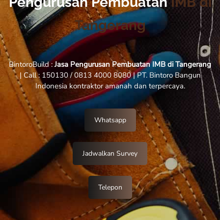
Pengurusan Pembuatan
IMB di
Tangerang
BintoroBuild :
Jasa Pengurusan Pembuatan IMB di Tangerang
| Call : 150130 / 0813 4000 8080 | PT. Bintoro Bangun
Indonesia kontraktor amanah dan terpercaya.
Whatsapp
Jadwalkan Survey
Telepon