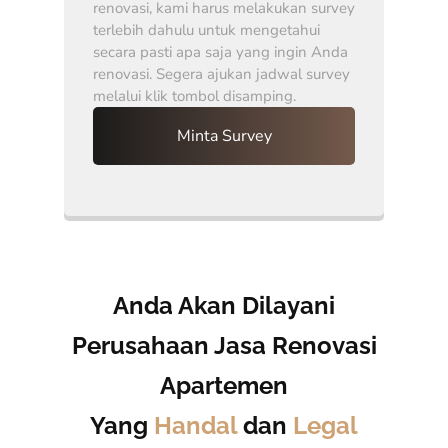
renovasi, kami harus melakukan survey
terlebih dahulu untuk mengetahui
secara pasti apa saja yang ingin Anda
renovasi. Segera ajukan jadwal survey
melalui klik tombol disamping.
Minta Survey
Anda Akan Dilayani
Perusahaan Jasa Renovasi
Apartemen
Yang
Handal
dan
Legal