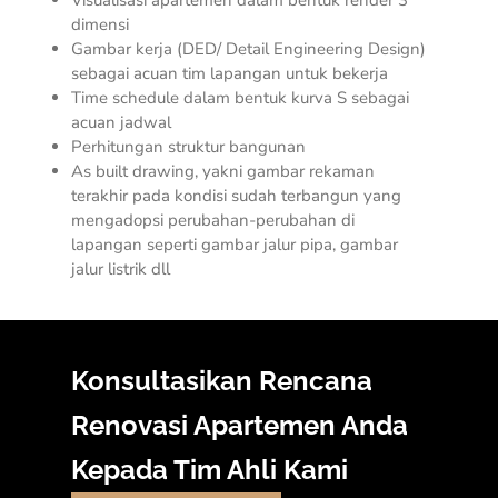
Visualisasi apartemen dalam bentuk render 3
dimensi
Gambar kerja (DED/
Detail Engineering Design
)
sebagai acuan tim lapangan untuk bekerja
Time schedule dalam bentuk kurva S sebagai
acuan jadwal
Perhitungan struktur bangunan
As built drawing, yakni gambar rekaman
terakhir pada kondisi sudah terbangun yang
mengadopsi perubahan-perubahan di
lapangan seperti gambar jalur pipa, gambar
jalur listrik dll
Konsultasikan Rencana
Renovasi Apartemen Anda
Kepada Tim Ahli Kami