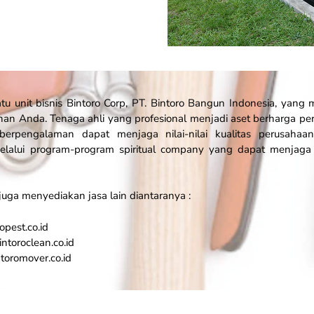
u unit bisnis Bintoro Corp, PT. Bintoro Bangun Indonesia, yan
n Anda. Tenaga ahli yang profesional menjadi aset berharga pe
berpengalaman dapat menjaga nilai-nilai kualitas perusahaa
lalui program-program spiritual company yang dapat menja
 juga menyediakan jasa lain diantaranya :
opest.co.id
intoroclean.co.id
ntoromover.co.id