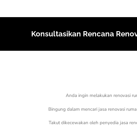
Konsultasikan Rencana Renov
Anda ingin melakukan renovasi ru
Bingung dalam mencari jasa renovasi rumah
Takut dikecewakan oleh penyedia jasa ren