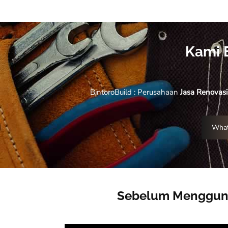
Kami 
BintoroBuild : Perusahaan
Jasa Renovas
What
Sebelum Mengguna