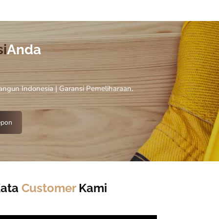
i
Anda
Bangun Indonesia | Garansi Pemeliharaan.
epon
Kata
Customer
Kami