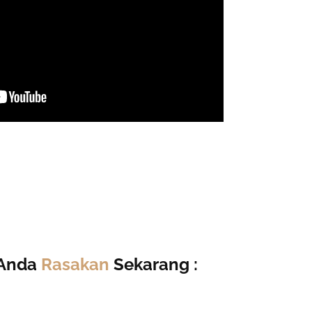
g Anda
Rasakan
Sekarang :