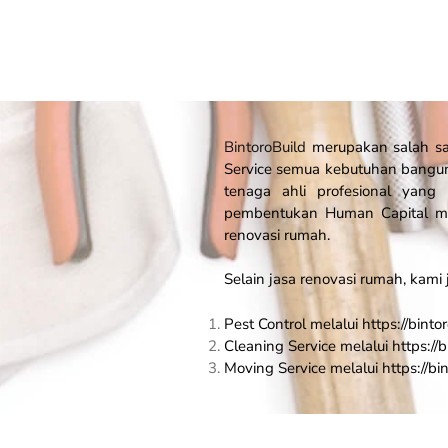
BintoroBuild
merupakan salah sat
Service
semua kebutuhan banguna
tenaga ahli profesional yang 
pembentukan Human Capital me
renovasi rumah.
Selain jasa renovasi rumah, kami
Pest Control melalui https://bintor
Cleaning Service melalui https://b
Moving Service melalui https://bi