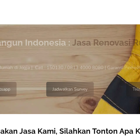
angun Indonesia :
Jasa Renovasi R
Rumah di Jogja | Call : 150130 / 0813 4000 8080 | Garansi Pemeli
sapp
Jadwalkan Survey
Tel
kan Jasa Kami, Silahkan Tonton Apa 