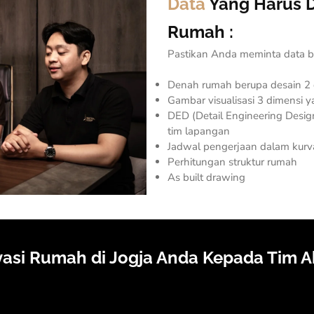
Data
Yang Harus D
Rumah :
Pastikan Anda meminta data b
Denah rumah berupa desain 2 
Gambar visualisasi 3 dimensi y
DED (
Detail Engineering Desig
tim lapangan
Jadwal pengerjaan dalam kurv
Perhitungan struktur rumah
As built drawing
asi Rumah di Jogja Anda Kepada Tim A