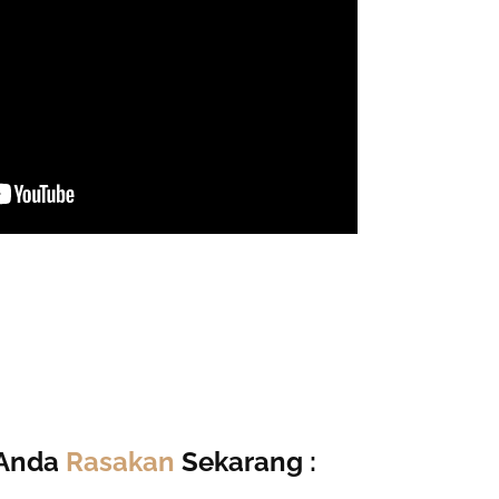
g Anda
Rasakan
Sekarang :