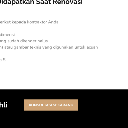
idapatkan Saat Renovasi
erikut kepada kontraktor Anda
dimensi
ang sudah dirender halus
n
) atau gambar teknis yang digunakan untuk acuan
a S
hli
KONSULTASI SEKARANG