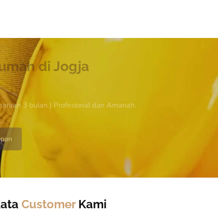
umah di Jogja
haraan 3 bulan | Profesional dan Amanah.
epon
Kata
Customer
Kami