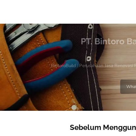
PT. Bintoro B
BintoroBuild : Perusahaan Jasa Renovasi 
What
Sebelum Mengguna