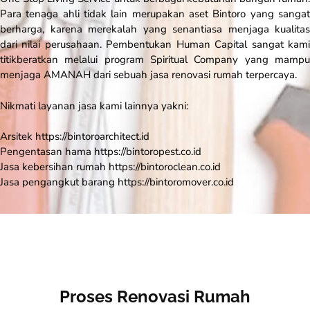
Para tenaga ahli tidak lain merupakan aset Bintoro yang sangat
berharga, karena merekalah yang senantiasa menjaga kualitas
dari nilai perusahaan. Pembentukan
Human Capital
sangat kam
titikberatkan melalui program
Spiritual Company
yang mamp
menjaga AMANAH dari sebuah jasa renovasi rumah terpercaya.
Nikmati layanan jasa kami lainnya yakni:
Arsitek https://bintoroarchitect.id
Pengentasan hama https://bintoropest.co.id
Jasa kebersihan rumah https://bintoroclean.co.id
Jasa pengangkut barang https://bintoromover.co.id
Proses Renovasi Rumah