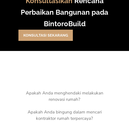
Konsultasikan
Rencana
Perbaikan Bangunan pada
BintoroBuild
KONSULTASI SEKARANG
Apakah Anda menghendaki melakukan
renovasi rumah?
Apakah Anda bingung dalam mencari
kontraktor rumah terpercaya?