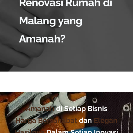
Renovasi Rumah di
Malang yang
Amanah?
Amanah
di Setiap Bisnis
Harga Bersahabat
dan
Elegan
Hasilnya
Dalam Setiap Inovasi