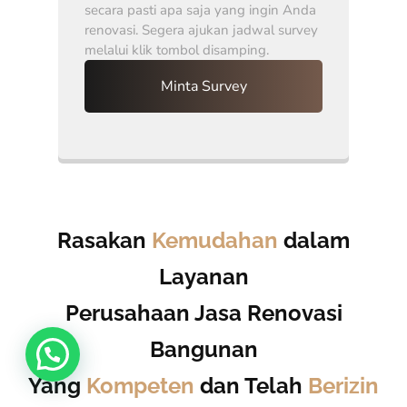
secara pasti apa saja yang ingin Anda
renovasi. Segera ajukan jadwal survey
melalui klik tombol disamping.
Minta Survey
Rasakan
Kemudahan
dalam
Layanan
Perusahaan Jasa Renovasi
Bangunan
Yang
Kompeten
dan Telah
Berizin