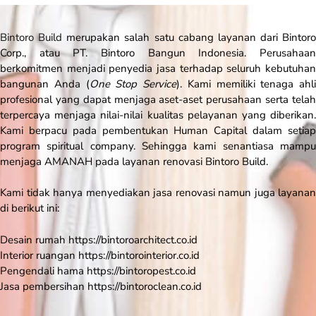
Bintoro Build
merupakan salah satu cabang layanan dari Bintoro
Corp., atau PT. Bintoro Bangun Indonesia. Perusahaan
berkomitmen menjadi penyedia jasa terhadap seluruh kebutuhan
bangunan Anda (
One Stop Service
). Kami memiliki tenaga ahli
profesional yang dapat menjaga aset-aset perusahaan serta telah
terpercaya menjaga nilai-nilai kualitas pelayanan yang diberikan.
Kami berpacu pada pembentukan Human Capital dalam setiap
program spiritual company. Sehingga kami senantiasa mampu
menjaga AMANAH pada layanan renovasi Bintoro Build.
Kami tidak hanya menyediakan jasa renovasi namun juga layanan
di berikut ini:
Desain rumah
https://bintoroarchitect.co.id
Interior ruangan https://bintorointerior.co.id
Pengendali hama
https://bintoropest.co.id
Jasa pembersihan
https://bintoroclean.co.id