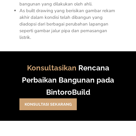
bangunan yang dilakukan oleh ahli.
As built drawing yang berisikan gambar rekam
akhir dalam kondisi telah dibangun yang
diadopsi dari berbagai perubahan lapangan
seperti gambar jalur pipa dan pemasangan
listrik.
Konsultasikan
Rencana
Perbaikan Bangunan pada
BintoroBuild
KONSULTASI SEKARANG