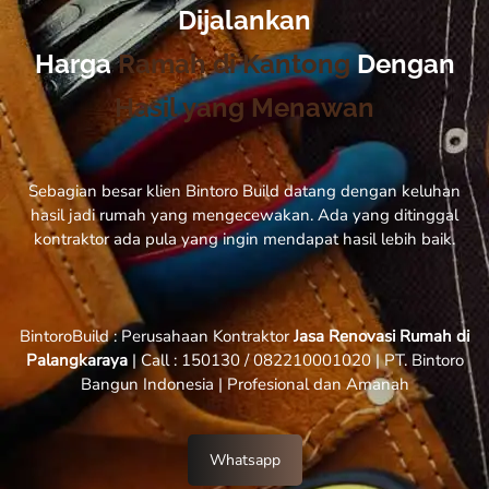
Dijalankan
Harga
Ramah di Kantong
Dengan
Hasil yang Menawan
Sebagian besar klien Bintoro Build datang dengan keluhan
hasil jadi rumah yang mengecewakan. Ada yang ditinggal
kontraktor ada pula yang ingin mendapat hasil lebih baik.
BintoroBuild : Perusahaan Kontraktor
Jasa Renovasi Rumah di
Palangkaraya
| Call : 150130 / 082210001020 | PT. Bintoro
Bangun Indonesia | Profesional dan Amanah
Whatsapp