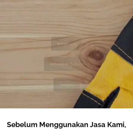
Bintoro Build : Perusahaan Jasa Renovasi Rumah di Semarang
| Hubungi : 150130 / 0813 4000 8080 | Garansi
Pemeliharaan 3 bulan | Profesional dan Amanah.
Whatsapp
Jadwalkan Survey
Telepon
Sebelum Menggunakan Jasa Kami,