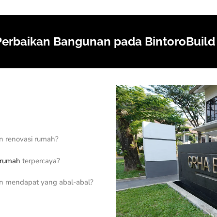
erbaikan Bangunan pada BintoroBuild
 renovasi rumah?
 rumah
terpercaya?
an mendapat yang abal-abal?