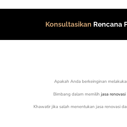
Konsultasikan
Rencana P
Apakah Anda berkeinginan melakukan
Bimbang dalam memilih
jasa renovasi
Khawatir jika salah menentukan jasa renovasi d