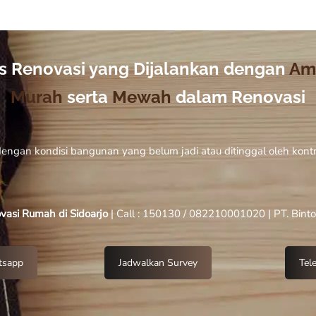
is Renovasi yang Dijalankan dengan
Am
Murah
serta
Mewah
dalam Renovasi
o dengan kondisi bangunan yang belum jadi atau ditinggal oleh kon
vasi Rumah di Sidoarjo
| Call : 150130 / 082210001020 | PT. Bint
sapp
Jadwalkan Survey
Tel