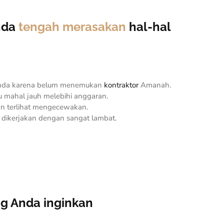
Anda
tengah merasakan
hal-hal
tunda karena belum menemukan
kontraktor
Amanah.
alu mahal jauh melebihi anggaran.
kan terlihat mengecewakan.
 dikerjakan dengan sangat lambat.
ng Anda inginkan