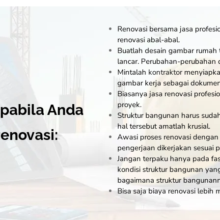
Renovasi bersama jasa profes
renovasi abal-abal.
Buatlah desain gambar rumah te
lancar. Perubahan-perubahan 
Mintalah
kontraktor
menyiapkan
gambar kerja sebagai dokument
Biasanya jasa renovasi profes
proyek.
apabila Anda
Struktur bangunan harus suda
hal tersebut amatlah krusial.
enovasi:
Awasi proses renovasi dengan
pengerjaan dikerjakan sesuai 
Jangan terpaku hanya pada fa
kondisi struktur bangunan yan
bagaimana struktur bangunann
Bisa saja biaya renovasi lebih