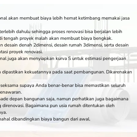
ional akan membuat biaya lebih hemat ketimbang memakai jasa
rlebih dahulu sehingga proses renovasi bisa berjalan lebih
di tengah proyek malah akan membuat biaya bengkak.
 desain denah 2dimensi, desain rumah 3dimensi, serta desain
asi proyek renovasi.
ional juga akan menyiapkan kurva S untuk estimasi pengerjaan
h dipastikan kekuatannya pada saat pembangunan. Dikarenakan
 seksama supaya Anda benar-benar bisa memastikan seluruh
penawaran.
sade depan bangunan saja, namun perhatikan juga bagaimana
g direnovasi. Bagaimana pun usia rumah ditentukan oleh
ya.
 mahal dibandingkan biaya bangun dari awal.