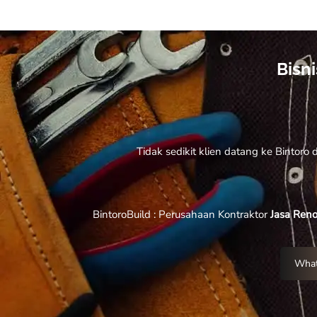
Bisn
Tidak sedikit klien datang ke Bintor
BintoroBuild : Perusahaan Kontraktor
Jasa Reno
What