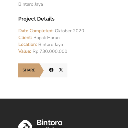
Bintaro Jaya
Project Details
Date Completed:
Oktober 2020
Client:
Bapak Harun
Location:
Bintaro Jaya
Value:
Rp 730.000.000
SHARE