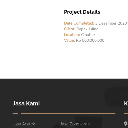
Project Details
Date Completed:
3 Desember 2020
Client:
Bapak Julino
Location:
Cibubur
Value:
Rp 500.000.000
Jasa Kami
K
Jasa Arsitek
Jasa Bongkaran