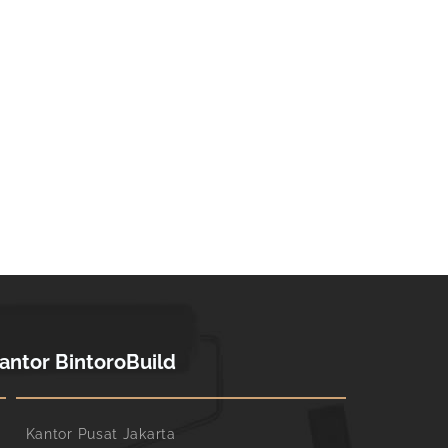
antor BintoroBuild
Kantor Pusat Jakarta