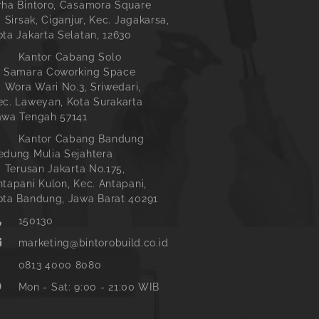
rha Bintoro, Casamora Square
. Sirsak, Ciganjur, Kec. Jagakarsa,
ota Jakarta Selatan, 12630
Kantor Cabang Solo
l Samara Coworking Space
l. Wora Wari No.3, Sriwedari,
ec. Laweyan, Kota Surakarta
awa Tengah 57141
Kantor Cabang Bandung
edung Mulia Sejahtera
l. Terusan Jakarta No.175,
ntapani Kulon, Kec. Antapani,
ota Bandung, Jawa Barat 40291
150130
marketing@bintorobuild.co.id
0813 4000 8080
Mon - Sat: 9:00 - 21:00 WIB