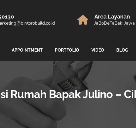
50130
Area Layanan
rketing@bintorobuild.co.id
JaBoDeTaBek, Jawa 
APPOINTMENT
PORTFOLIO
VIDEO
BLOG
asi Rumah Bapak Julino – C