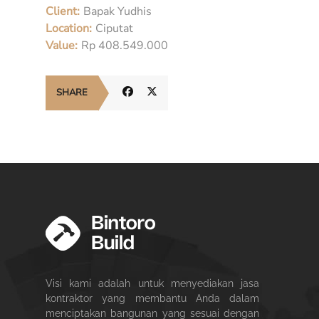
Client:
Bapak Yudhis
Location:
Ciputat
Value:
Rp 408.549.000
SHARE
Visi kami adalah untuk menyediakan jasa
kontraktor yang membantu Anda dalam
menciptakan bangunan yang sesuai dengan