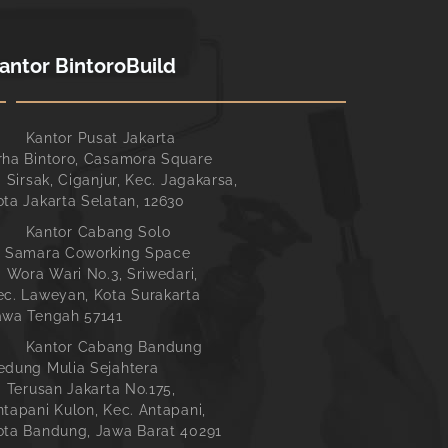
antor BintoroBuild
Kantor Pusat Jakarta
rha Bintoro, Casamora Square
. Sirsak, Ciganjur, Kec. Jagakarsa,
ota Jakarta Selatan, 12630
Kantor Cabang Solo
l Samara Coworking Space
l. Wora Wari No.3, Sriwedari,
ec. Laweyan, Kota Surakarta
awa Tengah 57141
Kantor Cabang Bandung
edung Mulia Sejahtera
l. Terusan Jakarta No.175,
ntapani Kulon, Kec. Antapani,
ota Bandung, Jawa Barat 40291