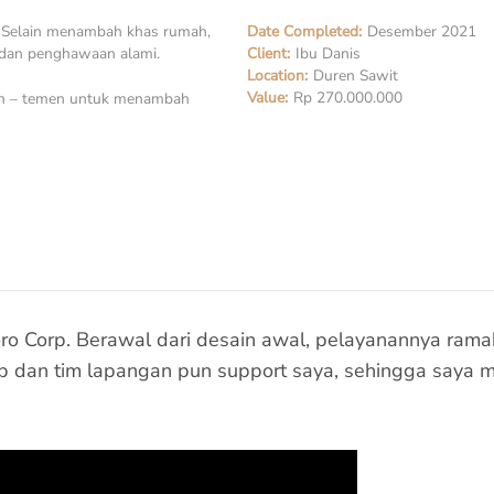
r. Selain menambah khas rumah,
Date Completed:
Desember 2021
 dan penghawaan alami.
Client:
Ibu Danis
Location:
Duren Sawit
Value:
Rp 270.000.000
emen – temen untuk menambah
o Corp. Berawal dari desain awal, pelayanannya ramah 
Corp dan tim lapangan pun support saya, sehingga say