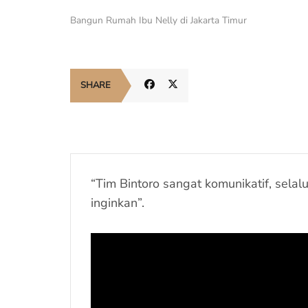
Bangun Rumah Ibu Nelly di Jakarta Timur
SHARE
“Tim Bintoro sangat komunikatif, sel
inginkan”.