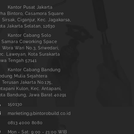
Kantor Pusat Jakarta
rha Bintoro, Casamora Square
. Sirsak, Ciganjur, Kec. Jagakarsa,
ota Jakarta Selatan, 12630
Kantor Cabang Solo
l Samara Coworking Space
l. Wora Wari No.3, Sriwedari,
ec. Laweyan, Kota Surakarta
awa Tengah 57141
Kantor Cabang Bandung
edung Mulia Sejahtera
l. Terusan Jakarta No.175,
ntapani Kulon, Kec. Antapani,
ota Bandung, Jawa Barat 40291
150130
marketing@bintorobuild.co.id
0813 4000 8080
Mon - Sat: 9:00 - 21:00 WIB