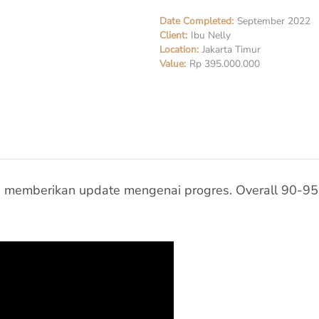
Date Completed:
September 2022
Client:
Ibu Nelly
Location:
Jakarta Timur
Value:
Rp 395.000.000
alu memberikan update mengenai progres. Overall 90-