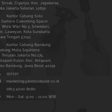
. Sirsak, Ciganjur, Kec. Jagakarsa,
ota Jakarta Selatan, 12630
Kantor Cabang Solo
l Samara Coworking Space
l. Wora Wari No.3, Sriwedari,
ec. Laweyan, Kota Surakarta
awa Tengah 57141
Kantor Cabang Bandung
edung Mulia Sejahtera
l. Terusan Jakarta No.175,
ntapani Kulon, Kec. Antapani,
ota Bandung, Jawa Barat 40291
150130
marketing@bintorobuild.co.id
0813 4000 8080
Mon - Sat: 9:00 - 21:00 WIB