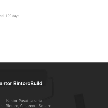
ntil 120 days
antor BintoroBuild
Kantor Pusat Jakarta
rha Bintoro, Casamora Square