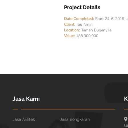
Project Details
Date Completed:
Start 24-6-2019 u
Client:
Ibu Ninin
Location:
Taman Bugenvile
Value:
188.300.000
Jasa Kami
K
Jasa Arsitek
Jasa Bongkaran
G