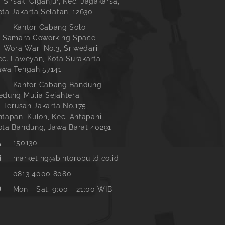
. Sirsak, Ciganjur, Kec. Jagakarsa,
ota Jakarta Selatan, 12630
Kantor Cabang Solo
l Samara Coworking Space
l. Wora Wari No.3, Sriwedari,
ec. Laweyan, Kota Surakarta
awa Tengah 57141
Kantor Cabang Bandung
edung Mulia Sejahtera
l. Terusan Jakarta No.175,
ntapani Kulon, Kec. Antapani,
ota Bandung, Jawa Barat 40291
150130
marketing@bintorobuild.co.id
0813 4000 8080
Mon - Sat: 9:00 - 21:00 WIB