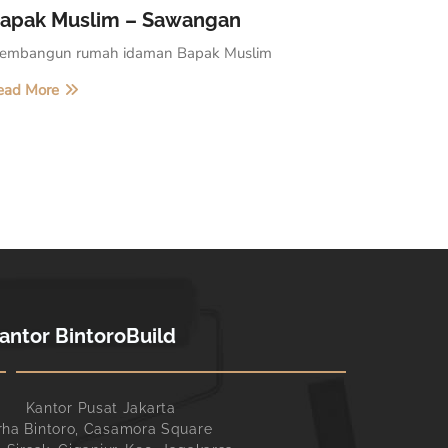
apak Muslim – Sawangan
embangun rumah idaman Bapak Muslim
ead More
antor BintoroBuild
Kantor Pusat Jakarta
rha Bintoro, Casamora Square