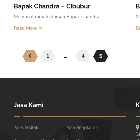
Bapak Chandra – Cibubur
B
Membuat rumah idaman Bapak Chandra
M
Read More
R
1
…
4
5
Jasa Kami
K
Jasa Arsitek
Jasa Bongkaran
G