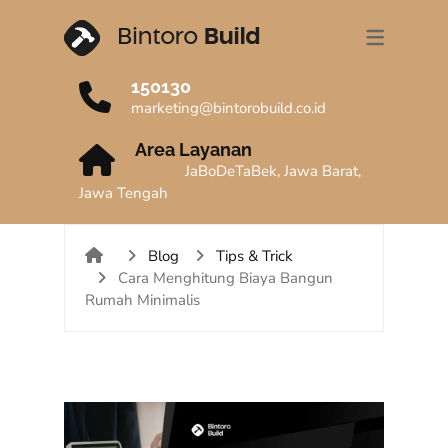
TENTANG KAMI
LAYANAN KAMI
PORTFOLIO
KONTAK
VIDEO
BLOG
150130
TENTANG BINTOROBUILD
JASA RENOVASI RUMAH
PROJECT KAMI
VIDEO HOUSE TOUR
TIPS & TRICK
KANTOR JAKARTA
marketing@bintorobuild.co.id
TIM BINTOROBUILD
JASA BANGUN RUMAH
TESTIMONI
VIDEO EDUKASI
BERITA
KANTOR BANDUNG
Area Layanan
JaBoDeTaBek, Jawa Barat,
ULASAN MEDIA
KONTRAKTOR KOST
KANTOR SOLO
Jawa Tengah
KONTRAKTOR KOLAM RENANG
Blog
Tips & Trick
KONTRAKTOR RUKO
Cara Menghitung Biaya Bangun
Rumah Minimalis
JASA PENGURUSAN IMB
JASA DESAIN ARSITEK