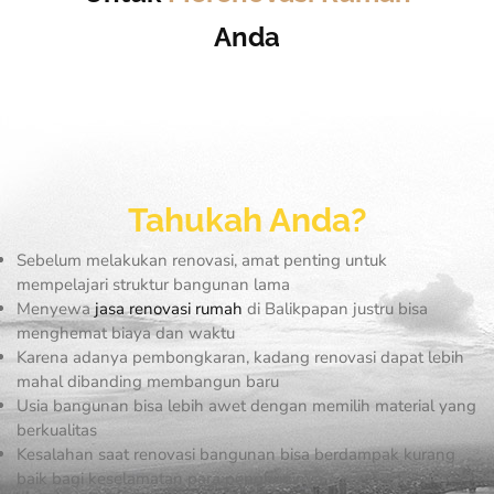
Anda
Tahukah Anda?
Sebelum melakukan renovasi, amat penting untuk
mempelajari struktur bangunan lama
Menyewa
jasa renovasi rumah
di Balikpapan justru bisa
menghemat biaya dan waktu
Karena adanya pembongkaran, kadang renovasi dapat lebih
mahal dibanding membangun baru
Usia bangunan bisa lebih awet dengan memilih material yang
berkualitas
Kesalahan saat renovasi bangunan bisa berdampak kurang
baik bagi keselamatan para penghuninya