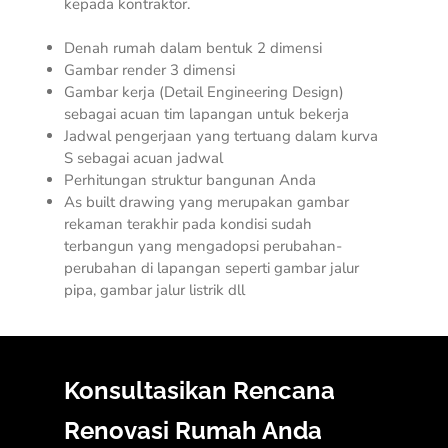
kepada kontraktor.
Denah rumah dalam bentuk 2 dimensi
Gambar render 3 dimensi
Gambar kerja (
Detail Engineering Design
)
sebagai acuan tim lapangan untuk bekerja
Jadwal pengerjaan yang tertuang dalam kurva
S sebagai acuan jadwal
Perhitungan struktur bangunan Anda
As built drawing yang merupakan gambar
rekaman terakhir pada kondisi sudah
terbangun yang mengadopsi perubahan-
perubahan di lapangan seperti gambar jalur
pipa, gambar jalur listrik dll
Konsultasikan Rencana
Renovasi Rumah Anda