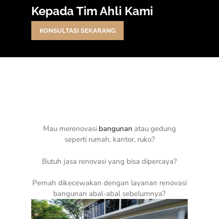
Kepada Tim Ahli Kami
KONSULTASI SEKARANG
Mau merenovasi
bangunan
atau gedung
seperti rumah, kantor, ruko?
Butuh jasa renovasi yang bisa dipercaya?
Pernah dikecewakan dengan layanan renovasi
bangunan abal-abal sebelumnya?