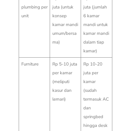
plumbing per
juta (untuk
juta (jumlah
unit
konsep
6 kamar
kamar mandi
mandi untuk
umum/bersa
kamar mandi
ma)
dalam tiap
kamar)
Furniture
Rp 5-10 juta
Rp 10-20
per kamar
juta per
(meliputi
kamar
kasur dan
(sudah
lemari)
termasuk AC
dan
springbed
hingga desk