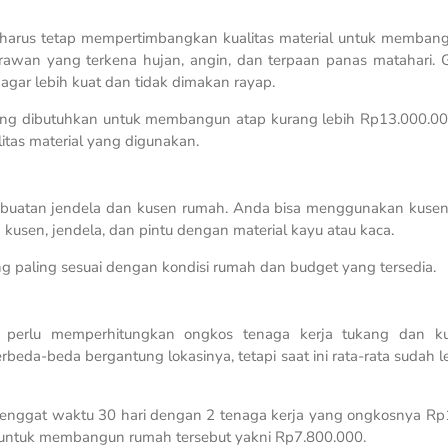
harus tetap mempertimbangkan kualitas material untuk memban
g rawan yang terkena hujan, angin, dan terpaan panas matahari.
gar lebih kuat dan tidak dimakan rayap.
yang dibutuhkan untuk membangun atap kurang lebih Rp13.000.00
itas material yang digunakan.
buatan jendela dan kusen rumah. Anda bisa menggunakan kusen 
a kusen, jendela, dan pintu dengan material kayu atau kaca.
ang paling sesuai dengan kondisi rumah dan budget yang tersedia.
 perlu memperhitungkan ongkos tenaga kerja tukang dan ku
eda-beda bergantung lokasinya, tetapi saat ini rata-rata sudah le
enggat waktu 30 hari dengan 2 tenaga kerja yang ongkosnya R
an untuk membangun rumah tersebut yakni Rp7.800.000.