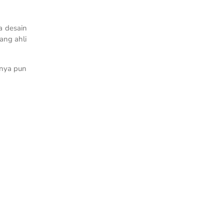
a desain
yang ahli
fnya pun