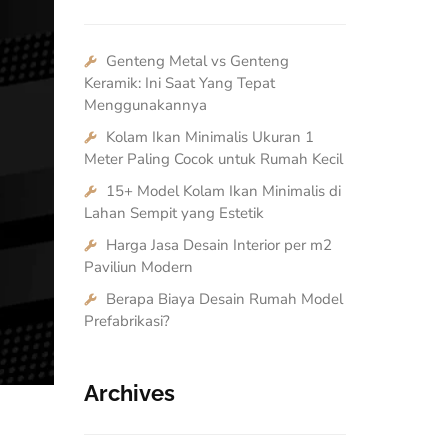
Genteng Metal vs Genteng
Keramik: Ini Saat Yang Tepat
Menggunakannya
Kolam Ikan Minimalis Ukuran 1
Meter Paling Cocok untuk Rumah Kecil
15+ Model Kolam Ikan Minimalis di
Lahan Sempit yang Estetik
Harga Jasa Desain Interior per m2
Paviliun Modern
Berapa Biaya Desain Rumah Model
Prefabrikasi?
Archives