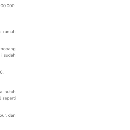
000.000.
da rumah
enopang
ni sudah
0.
a butuh
 seperti
pur, dan