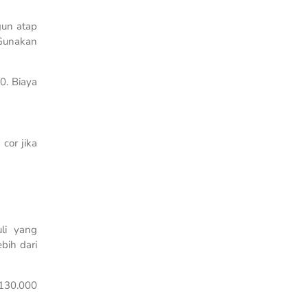
gun atap
 Gunakan
0. Biaya
cor jika
li yang
bih dari
p130.000