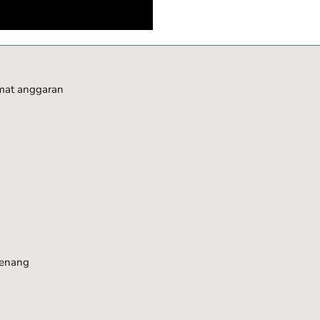
emat anggaran
renang