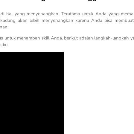
adi hal yang menyenangkan. Terutama untuk Anda yang mema
terkadang akan lebih menyenangkan karena Anda bisa membuat
inan.
us untuk menambah skill Anda. berikut adalah langkah-langkah y
iri.