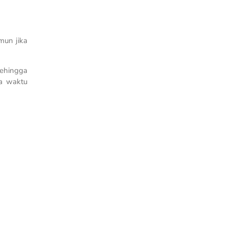
mun jika
Sehingga
ka waktu