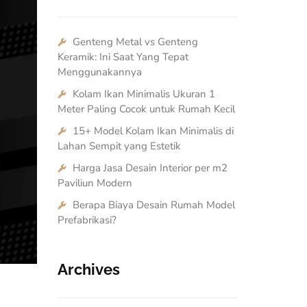
Genteng Metal vs Genteng
Keramik: Ini Saat Yang Tepat
Menggunakannya
Kolam Ikan Minimalis Ukuran 1
Meter Paling Cocok untuk Rumah Kecil
15+ Model Kolam Ikan Minimalis di
Lahan Sempit yang Estetik
Harga Jasa Desain Interior per m2
Paviliun Modern
Berapa Biaya Desain Rumah Model
Prefabrikasi?
Archives