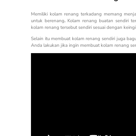
Memiliki kolam renang terkadang memang menj
untuk berenang
.
Kolam renang buatan sendiri 
kolam renang tersebut sendiri sesuai dengan keing
Selain itu membuat kolam renang sendiri juga bag
Anda lakukan jika ingin membuat kolam renang send