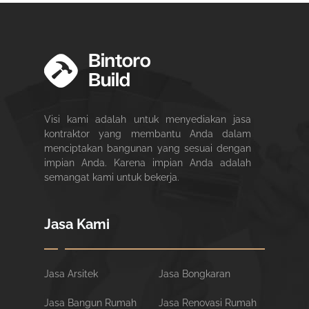
Visi kami adalah untuk menyediakan jasa
kontraktor yang membantu Anda dalam
menciptakan bangunan yang sesuai dengan
impian Anda. Karena impian Anda adalah
semangat kami untuk bekerja.
Jasa Kami
Jasa Arsitek
Jasa Bongkaran
Jasa Bangun Rumah
Jasa Renovasi Rumah