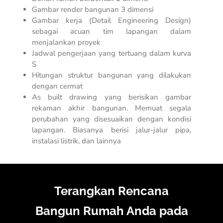
Gambar render bangunan 3 dimensi
Gambar kerja (
Detail Engineering Design
)
sebagai acuan tim lapangan dalam
menjalankan proyek
Jadwal pengerjaan yang tertuang dalam kurva
S
Hitungan struktur bangunan yang dilakukan
dengan cermat
As built drawing
yang berisikan gambar
rekaman akhir bangunan. Memuat segala
perubahan yang disesuaikan dengan kondisi
lapangan. Biasanya berisi jalur-jalur pipa,
instalasi listrik, dan lainnya
Terangkan Rencana
Bangun Rumah Anda pada