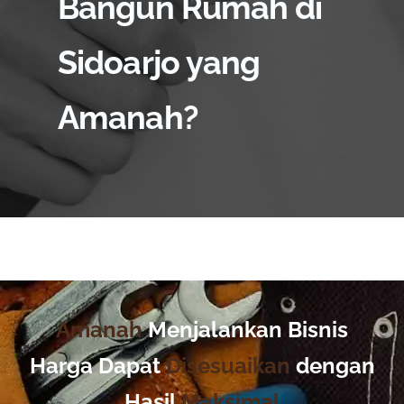
Bangun Rumah di
Sidoarjo yang
Amanah?
Amanah
Menjalankan Bisnis
Harga Dapat
Disesuaikan
dengan
Hasil
Maksimal