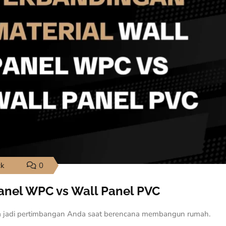
ck
0
anel WPC vs Wall Panel PVC
 jadi pertimbangan Anda saat berencana membangun rumah.