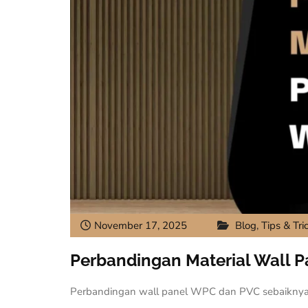
November 17, 2025
Blog
,
Tips & Tri
Perbandingan Material Wall P
Perbandingan wall panel WPC dan PVC sebaiknya