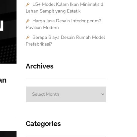
15+ Model Kolam Ikan Minimalis di
Lahan Sempit yang Estetik
Harga Jasa Desain Interior per m2
Paviliun Modern
Berapa Biaya Desain Rumah Model
Prefabrikasi?
Archives
an
Archives
Categories