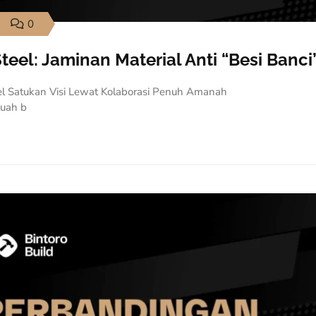
0
teel: Jaminan Material Anti “Besi Banci
eel Satukan Visi Lewat Kolaborasi Penuh Amanah
buah b