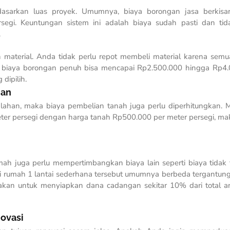
dasarkan luas proyek. Umumnya, biaya borongan jasa berkisa
egi. Keuntungan sistem ini adalah biaya sudah pasti dan ti
.
material. Anda tidak perlu repot membeli material karena sem
ar, biaya borongan penuh bisa mencapai Rp2.500.000 hingga Rp4
dipilih.
nan
lahan, maka biaya pembelian tanah juga perlu diperhitungkan. M
ter persegi dengan harga tanah Rp500.000 per meter persegi, ma
umah juga perlu mempertimbangkan biaya lain seperti biaya tidak 
asi rumah 1 lantai sederhana tersebut umumnya berbeda tergantung
ahakan untuk menyiapkan dana cadangan sekitar 10% dari total 
novasi