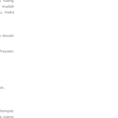
s ruang,
h mudah
mu, maka
e desain
ahayaan.
or,
etempat.
a ruang,