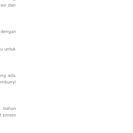
asi dan
 dengan
gu untuk
ang ada,
sembunyi
an bahan
t proses