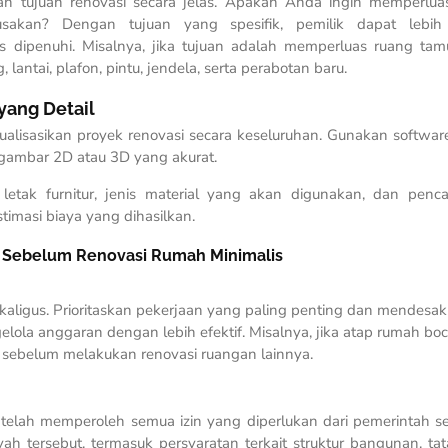
n tujuan renovasi secara jelas. Apakah Anda ingin memperlua
rusakan? Dengan tujuan yang spesifik, pemilik dapat lebi
s dipenuhi. Misalnya, jika tujuan adalah memperluas ruang ta
ntai, plafon, pintu, jendela, serta perabotan baru.
yang Detail
lisasikan proyek renovasi secara keseluruhan. Gunakan softwar
 gambar 2D atau 3D yang akurat.
 letak furnitur, jenis material yang akan digunakan, dan penc
timasi biaya yang dihasilkan.
i Sebelum Renovasi Rumah Minimalis
kaligus. Prioritaskan pekerjaan yang paling penting dan mendesak
lola anggaran dengan lebih efektif. Misalnya, jika atap rumah boc
a sebelum melakukan renovasi ruangan lainnya.
telah memperoleh semua izin yang diperlukan dari pemerintah s
ah tersebut, termasuk persyaratan terkait struktur bangunan, tat