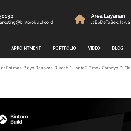
50130
Area Layanan
rketing@bintorobuild.co.id
JaBoDeTaBek, Jawa 
APPOINTMENT
PORTFOLIO
VIDEO
BLOG
 Estimasi Biaya Renovasi Rumah 1 Lantai? Simak Caranya Di Sini