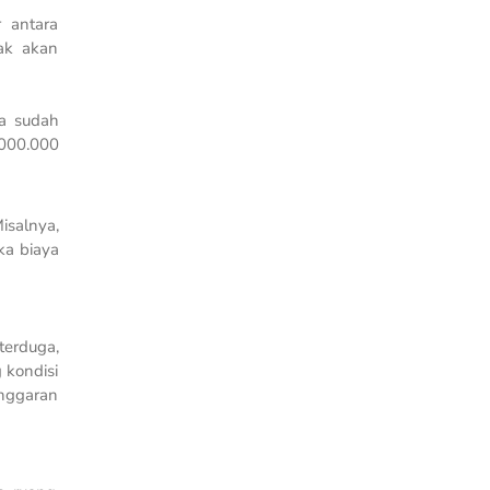
r antara
dak akan
ua sudah
.000.000
isalnya,
ka biaya
terduga,
 kondisi
anggaran