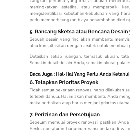
L
angkah pertama yang krusial adalah menentuka
meningkatkan estetika, atau memperbaiki ke
mengidentifikasi kebutuhan-kebutuhan yang haru
perlu memperhitungkan biaya penambahan dinding, la
5. Rancang Sketsa atau Rencana Desain 
Sebuah desain yang rinci akan membantu memvisua
atau konsultasikan dengan arsitek untuk membuat
Detailkan setiap ruangan, termasuk ukuran, tata
Semakin detail desain Anda, semakin akurat pula es
Baca Juga :
Hal-Hal Yang Perlu Anda Ketahu
6. Tetapkan Prioritas Proyek
Tidak semua pekerjaan renovasi harus dilakukan se
terlebih dahulu. Hal ini akan membantu Anda menge
maka perbaikan atap harus menjadi prioritas utam
7. Perizinan dan Persetujuan
Sebelum memulai proyek renovasi, pastikan Anda 
Periksa peraturan bangunan yang berlaku di wilay