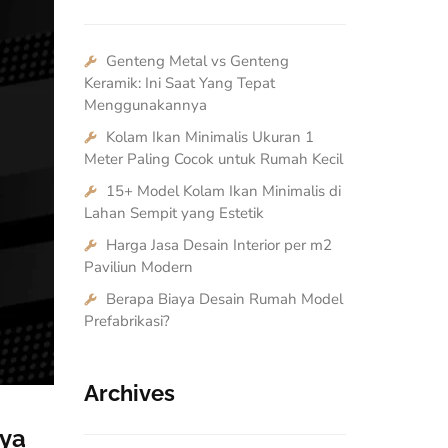
Genteng Metal vs Genteng
Keramik: Ini Saat Yang Tepat
Menggunakannya
Kolam Ikan Minimalis Ukuran 1
Meter Paling Cocok untuk Rumah Kecil
15+ Model Kolam Ikan Minimalis di
Lahan Sempit yang Estetik
Harga Jasa Desain Interior per m2
Paviliun Modern
Berapa Biaya Desain Rumah Model
Prefabrikasi?
Archives
nya