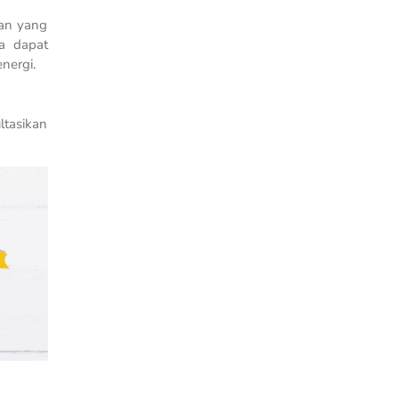
an yang
a dapat
nergi.
ltasikan