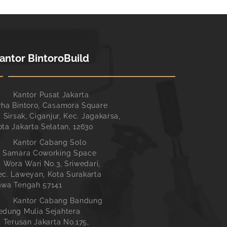
antor BintoroBuild
Kantor Pusat Jakarta
rha Bintoro, Casamora Square
. Sirsak, Ciganjur, Kec. Jagakarsa,
ota Jakarta Selatan, 12630
Kantor Cabang Solo
l Samara Coworking Space
l. Wora Wari No.3, Sriwedari,
ec. Laweyan, Kota Surakarta
awa Tengah 57141
Kantor Cabang Bandung
edung Mulia Sejahtera
l. Terusan Jakarta No.175,