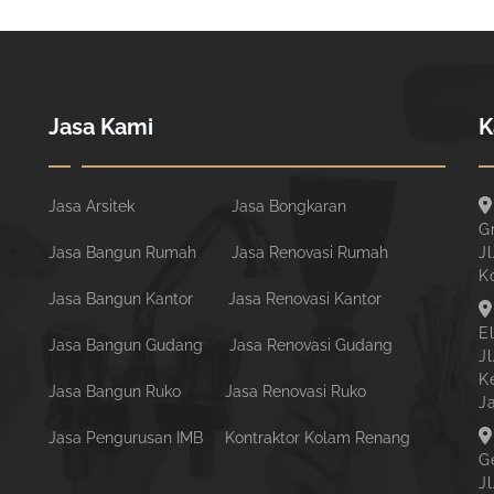
Jasa Kami
K
Jasa Arsitek
Jasa Bongkaran
G
Jasa Bangun Rumah
Jasa Renovasi Rumah
Jl
K
Jasa Bangun Kantor
Jasa Renovasi Kantor
E
Jasa Bangun Gudang
Jasa Renovasi Gudang
J
K
Jasa Bangun Ruko
Jasa Renovasi Ruko
J
Jasa Pengurusan IMB
Kontraktor Kolam Renang
G
J