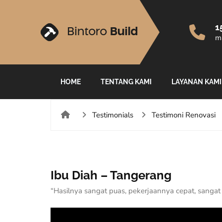
1
ma
HOME
TENTANG KAMI
LAYANAN KAMI
Testimonials
Testimoni Renovasi
Ibu Diah – Tangerang
“Hasilnya sangat puas, pekerjaannya cepat, sangat r