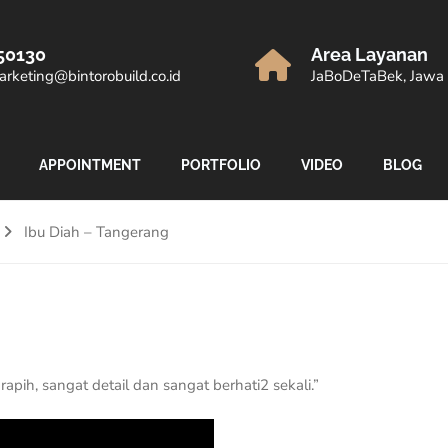
50130
Area Layanan
rketing@bintorobuild.co.id
JaBoDeTaBek, Jawa 
APPOINTMENT
PORTFOLIO
VIDEO
BLOG
Ibu Diah – Tangerang
apih, sangat detail dan sangat berhati2 sekali.”