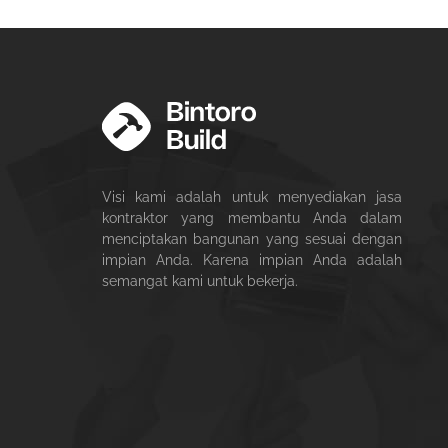
Visi kami adalah untuk menyediakan jasa
kontraktor yang membantu Anda dalam
menciptakan bangunan yang sesuai dengan
impian Anda. Karena impian Anda adalah
semangat kami untuk bekerja.