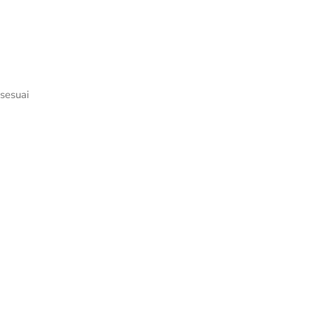
sesuai
antor BintoroBuild