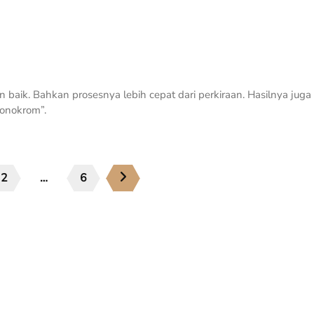
baik. Bahkan prosesnya lebih cepat dari perkiraan. Hasilnya juga 
onokrom”.
2
…
6
Jasa Kami
K