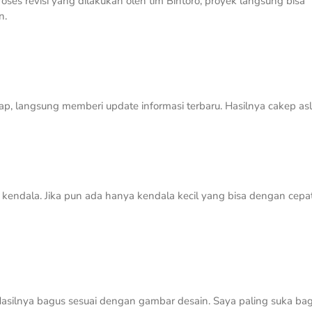
ses revisi yang dilakukan oleh tim Bintoro, proyek langsung bisa
n.
gap, langsung memberi update informasi terbaru. Hasilnya cakep asli
a kendala. Jika pun ada hanya kendala kecil yang bisa dengan cepa
asilnya bagus sesuai dengan gambar desain. Saya paling suka ba