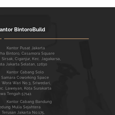
antor BintoroBuild
Kantor Pusat Jakarta
rha Bintoro, Casamora Square
. Sirsak, Ciganjur, Kec. Jagakarsa,
ota Jakarta Selatan, 12630
Kantor Cabang Solo
l Samara Coworking Space
l. Wora Wari No.3, Sriwedari,
ec. Laweyan, Kota Surakarta
awa Tengah 57141
Kantor Cabang Bandung
edung Mulia Sejahtera
l. Terusan Jakarta No.175,