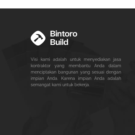
Visi kami adalah untuk menyediakan jasa
kontraktor yang membantu Anda dalam
menciptakan bangunan yang sesuai dengan
impian Anda. Karena impian Anda adalah
semangat kami untuk bekerja.