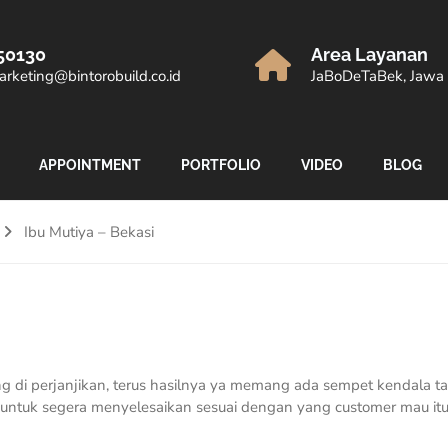
50130
Area Layanan
rketing@bintorobuild.co.id
JaBoDeTaBek, Jawa 
APPOINTMENT
PORTFOLIO
VIDEO
BLOG
Ibu Mutiya – Bekasi
 di perjanjikan, terus hasilnya ya memang ada sempet kendala tap
l untuk segera menyelesaikan sesuai dengan yang customer mau it