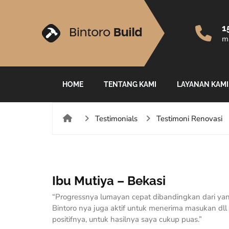
1
ma
HOME
TENTANG KAMI
LAYANAN KAMI
Testimonials
Testimoni Renovasi
Ibu Mutiya – Bekasi
“Progressnya lumayan cepat dibandingkan dari yang
Bintoro nya juga aktif untuk menerima masukan dl
positifnya, untuk hasilnya saya cukup puas.”