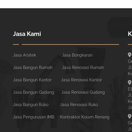
Jasa Kami
K
Jasa Arsitek
Jasa Bongkaran
G
Jasa Bangun Rumah
Jasa Renovasi Rumah
Jl
K
Jasa Bangun Kantor
Jasa Renovasi Kantor
E
Jasa Bangun Gudang
Jasa Renovasi Gudang
J
K
Jasa Bangun Ruko
Jasa Renovasi Ruko
J
Jasa Pengurusan IMB
Kontraktor Kolam Renang
G
J