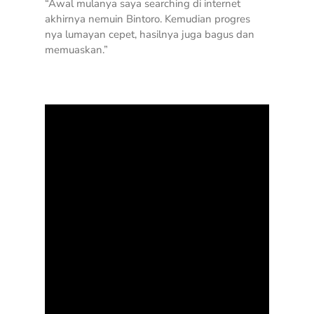
“Awal mulanya saya searching di internet
akhirnya nemuin Bintoro. Kemudian progres
nya lumayan cepet, hasilnya juga bagus dan
memuaskan.”