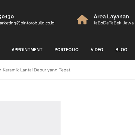
50130
Area Layanan
rketing@bintorobuild.co.id
JaBoDeTaBek, Jawa 
APPOINTMENT
PORTFOLIO
VIDEO
BLOG
h Keramik Lantai Dapur yang Tepat