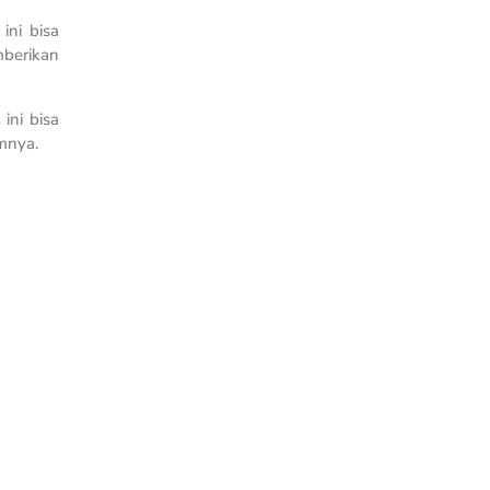
ini bisa
mberikan
ini bisa
amnya.