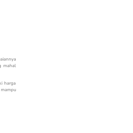
uaiannya
g mahal
ki harga
ga mampu