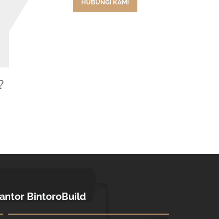
HUBUNGI KAMI
?
antor BintoroBuild