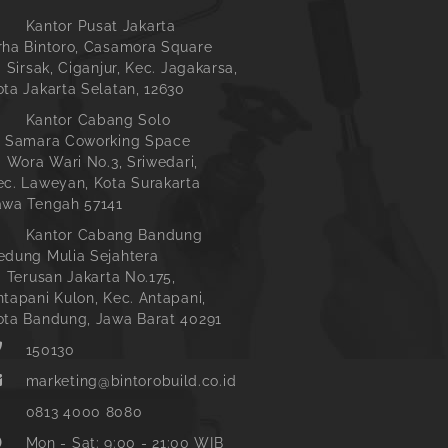
Kantor Pusat Jakarta
rha Bintoro, Casamora Square
. Sirsak, Ciganjur, Kec. Jagakarsa,
ota Jakarta Selatan, 12630
Kantor Cabang Solo
l Samara Coworking Space
l. Wora Wari No.3, Sriwedari,
ec. Laweyan, Kota Surakarta
awa Tengah 57141
Kantor Cabang Bandung
edung Mulia Sejahtera
l. Terusan Jakarta No.175,
ntapani Kulon, Kec. Antapani,
ota Bandung, Jawa Barat 40291
150130
marketing@bintorobuild.co.id
0813 4000 8080
Mon - Sat: 9:00 - 21:00 WIB