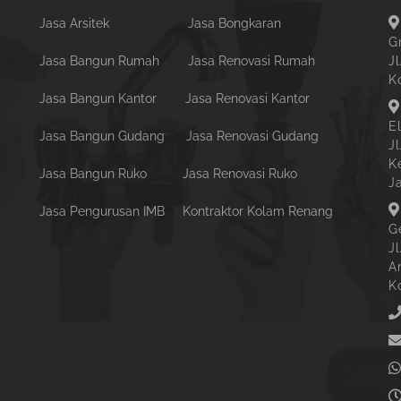
Jasa Arsitek
Jasa Bongkaran
G
Jasa Bangun Rumah
Jasa Renovasi Rumah
Jl
K
Jasa Bangun Kantor
Jasa Renovasi Kantor
E
Jasa Bangun Gudang
Jasa Renovasi Gudang
J
K
Jasa Bangun Ruko
Jasa Renovasi Ruko
J
Jasa Pengurusan IMB
Kontraktor Kolam Renang
G
J
A
K