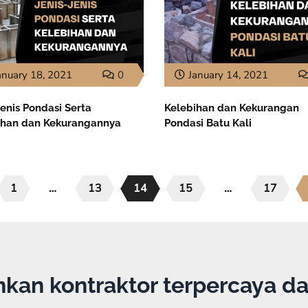
anuary 18, 2021
0
January 14, 2021
jenis Pondasi Serta
Kelebihan dan Kekurangan
ihan dan Kekurangannya
Pondasi Batu Kali
1
…
13
14
15
…
17
an kontraktor terpercaya d