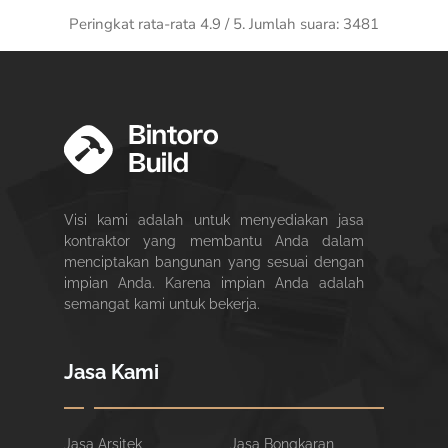
Peringkat rata-rata
4.9
/ 5. Jumlah suara:
3481
Visi kami adalah untuk menyediakan jasa
kontraktor yang membantu Anda dalam
menciptakan bangunan yang sesuai dengan
impian Anda. Karena impian Anda adalah
semangat kami untuk bekerja.
Jasa Kami
Jasa Arsitek
Jasa Bongkaran